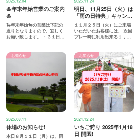
2025.12.04
2025.11.24
🎍年末年始営業のご案内
明日、11月25日（火）は
🎍
「雨の日特典」キャンペ
ーン適用日です。
🐍年末年始🐎の営業は下記の
１１月２５日（火）にご来場
通りとなりますので、宜しく
いただいたお客様には、 次回
お願い致します。 ・３１日
プレー時に利用出来る１，０
は、昼１２時 最終スタ...
００円割引券を進呈致...
お知らせ
お知らせ
2025.08.11
2024.12.24
休場のお知らせ!
いちご狩り 2025年1月18
日 開園!
本日８月１１日（月）は、雨