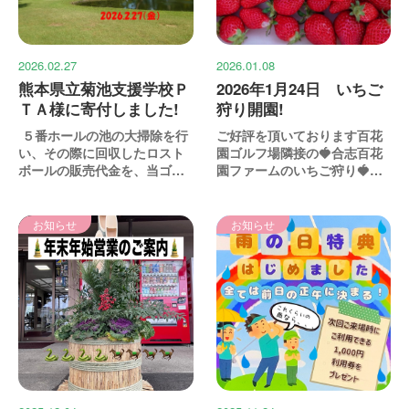
2026.02.27
2026.01.08
熊本県立菊池支援学校Ｐ
2026年1月24日 いちご
ＴＡ様に寄付しました!
狩り開園!
５番ホールの池の大掃除を行
ご好評を頂いております百花
い、その際に回収したロスト
園ゴルフ場隣接の🍓合志百花
ボールの販売代金を、当ゴル
園ファームのいちご狩り🍓
フ場隣接の“熊本県菊...
は、２０２６年１月２４日...
お知らせ
お知らせ