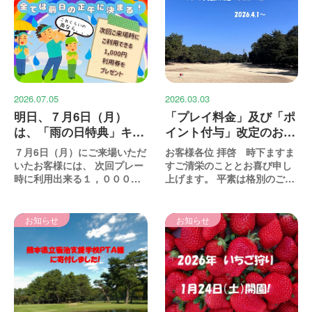
2026.07.05
2026.03.03
明日、７月6日（月）
「プレイ料金」及び「ポ
は、「雨の日特典」キャ
イント付与」改定のお知
ンペーン適用日です。
らせ!
７月6日（月）にご来場いただ
お客様各位 拝啓 時下ますま
いたお客様には、 次回プレー
すご清栄のこととお喜び申し
時に利用出来る１，０００円
上げます。 平素は格別のご愛
割引券を進呈致しま...
顧を賜り厚く御礼申...
お知らせ
お知らせ