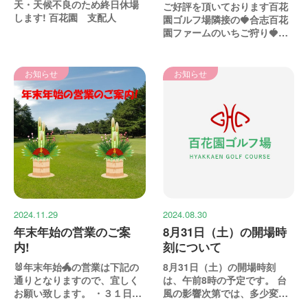
天・天候不良のため終日休場
ご好評を頂いております百花
します! 百花園 支配人
園ゴルフ場隣接の🍓合志百花
園ファームのいちご狩り🍓
は、２０２５年１月１８日...
お知らせ
お知らせ
2024.11.29
2024.08.30
年末年始の営業のご案
8月31日（土）の開場時
内!
刻について
🐰年末年始🐲の営業は下記の
8月31日（土）の開場時刻
通りとなりますので、宜しく
は、午前8時の予定です。 台
お願い致します。 ・３１日
風の影響次第では、多少変更
は、昼１２時 最終スタ...
になる場合もあります...